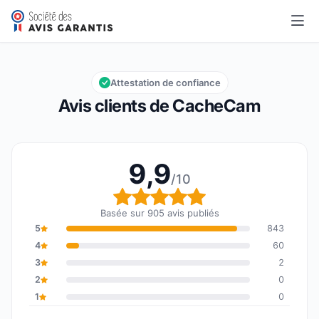
CacheCam
9,9/10
Note globale : 9,9 sur 10
Attestation de confiance
Avis clients de CacheCam
9,9
/10
Note globale : 9,9 sur 1
Basée sur 905 avis publiés
5
843
4
60
3
2
2
0
1
0