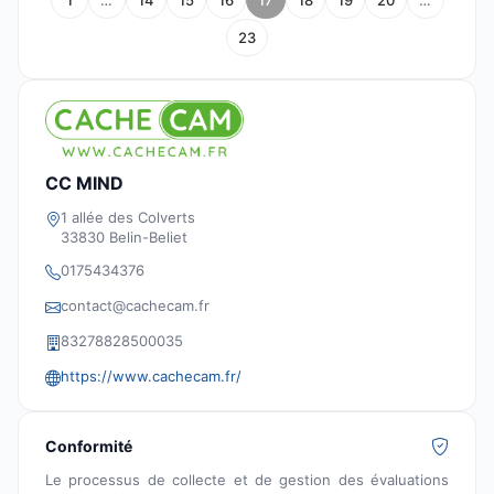
1
…
14
15
16
17
18
19
20
…
23
CC MIND
1 allée des Colverts
33830 Belin-Beliet
0175434376
contact@cachecam.fr
83278828500035
https://www.cachecam.fr/
Conformité
Le processus de collecte et de gestion des évaluations