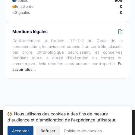
Publiés
905
En attente
0
Signalés
0
Mentions légales
Conformément à l'article L111-7-2 du Code de la
consommation, les avis sont soumis à un contrôle, classés
par ordre chronologique décroissant, et conservés
pendant toute la durée d'exécution du contrat du
commerçant. Avis récoltés sans aucune contrepartie.
En
savoir plus…
Nous utilisons des cookies à des fins de mesure
d'audience et d'amélioration de l'expérience utilisateur.
Accueil
Mes avis
Catégories
CGU
Cookies
Politique de confidentialité
Mentions légales
Accepter
Refuser
Politique de cookies