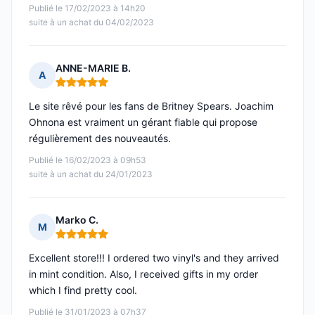
Publié le 17/02/2023 à 14h20
suite à un achat du 04/02/2023
ANNE-MARIE B.
A
Note : 5 sur 5
Le site rêvé pour les fans de Britney Spears. Joachim
Ohnona est vraiment un gérant fiable qui propose
régulièrement des nouveautés.
Publié le 16/02/2023 à 09h53
suite à un achat du 24/01/2023
Marko C.
M
Note : 5 sur 5
Excellent store!!! I ordered two vinyl's and they arrived
in mint condition. Also, I received gifts in my order
which I find pretty cool.
Publié le 31/01/2023 à 07h37