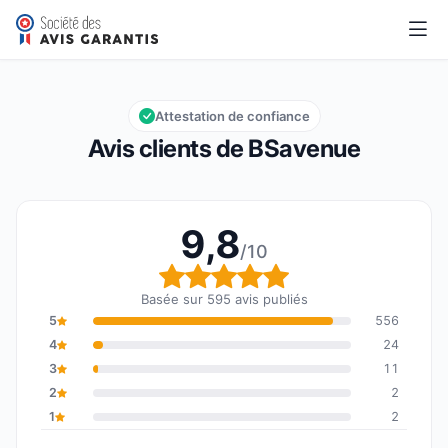
BSavenue
9,8/10
Note globale : 9,8 sur 10
Attestation de confiance
Avis clients de BSavenue
9,8
/10
Note globale : 9,8 sur 1
Basée sur 595 avis publiés
5
556
4
24
3
11
2
2
1
2