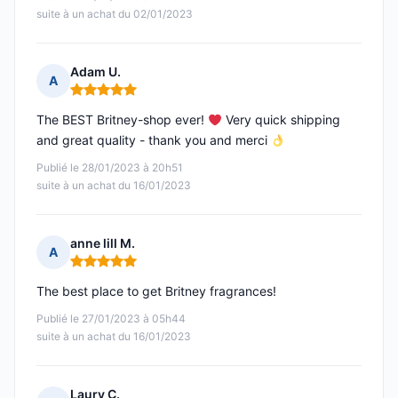
suite à un achat du 02/01/2023
Adam U.
A
Note : 5 sur 5
The BEST Britney-shop ever!
Very quick shipping
and great quality - thank you and merci
Publié le 28/01/2023 à 20h51
suite à un achat du 16/01/2023
anne lill M.
A
Note : 5 sur 5
The best place to get Britney fragrances!
Publié le 27/01/2023 à 05h44
suite à un achat du 16/01/2023
Laury C.