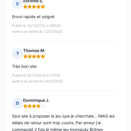
corinne S.
C
Note : 5 sur 5
Envoi rapide et soigné
Publié le 23/12/2022 à 08h34
suite à un achat du 12/12/2022
Thomas M.
T
Note : 5 sur 5
Très bon site
Publié le 20/12/2022 à 07h26
suite à un achat du 09/12/2022
Dominique J.
D
Note : 4 sur 5
Seul site à proposer le jeu que je cherchais... MAIS les
délais de retour sont trop courts. Par erreur j'ai
commandé 2 fois le même jeu monopoly Britney