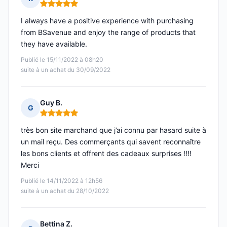
Note : 5 sur 5
I always have a positive experience with purchasing
from BSavenue and enjoy the range of products that
they have available.
Publié le 15/11/2022 à 08h20
suite à un achat du 30/09/2022
Guy B.
G
Note : 5 sur 5
très bon site marchand que j’ai connu par hasard suite à
un mail reçu. Des commerçants qui savent reconnaître
les bons clients et offrent des cadeaux surprises !!!!
Merci
Publié le 14/11/2022 à 12h56
suite à un achat du 28/10/2022
Bettina Z.