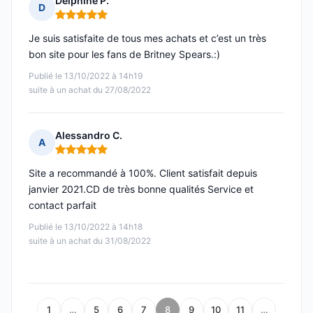
Delphine P.
D
Note : 5 sur 5
Je suis satisfaite de tous mes achats et c’est un très
bon site pour les fans de Britney Spears.:)
Publié le 13/10/2022 à 14h19
suite à un achat du 27/08/2022
Alessandro C.
A
Note : 5 sur 5
Site a recommandé à 100%. Client satisfait depuis
janvier 2021.CD de très bonne qualités Service et
contact parfait
Publié le 13/10/2022 à 14h18
suite à un achat du 31/08/2022
1
…
5
6
7
8
9
10
11
…