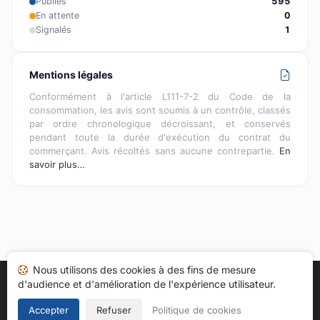
Publiés
595
En attente
0
Signalés
1
Mentions légales
Conformément à l'article L111-7-2 du Code de la
consommation, les avis sont soumis à un contrôle, classés
par ordre chronologique décroissant, et conservés
pendant toute la durée d'exécution du contrat du
commerçant. Avis récoltés sans aucune contrepartie.
En
savoir plus…
Nous utilisons des cookies à des fins de mesure
d'audience et d'amélioration de l'expérience utilisateur.
Accueil
Mes avis
Catégories
CGU
Cookies
Politique de confidentialité
Mentions légales
Accepter
Refuser
Politique de cookies