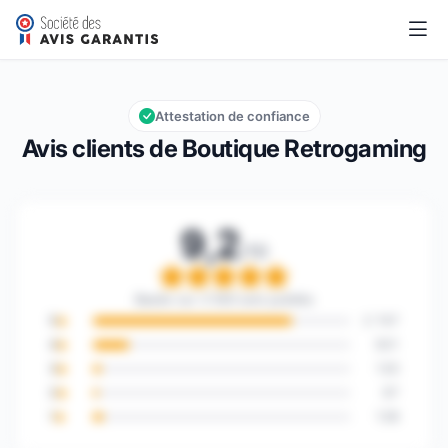
Boutique Retrogaming
9,2/10
Note globale : 9,2 sur 10
Attestation de confiance
Avis clients de Boutique Retrogaming
9,2
/10
Note globale : 9,2 sur 1
Basée sur 3 563 avis publiés
5
2 747
4
501
3
120
2
67
1
128