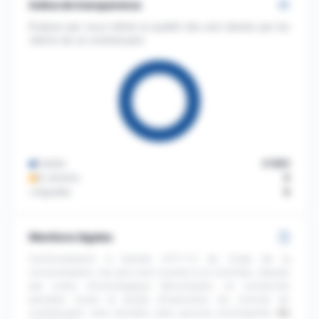
Indice de transparence
Évaluez par vous-même la qualité des avis laissés par les
clients de ce commerçant.
Publiés
3 563
En attente
3
Signalés
3
Mentions légales
Conformément à l'article L111-7-2 du Code de la
consommation, les avis sont soumis à un contrôle, classés
par ordre chronologique décroissant, et conservés
pendant toute la durée d'exécution du contrat du
commerçant. Avis récoltés sans aucune contrepartie.
En