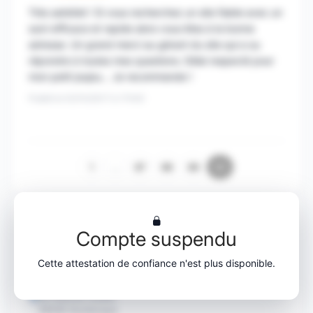
Très satisfait ! Si vous recherchez un site fiable avec un
suivi efficace et rapide alors vous êtes à la bonne
adresse. Un grand merci au gérant du site qui a su
répondre à toutes mes questions. Délai respecté pour
mon petit joujou... Je recommande !
Publié le 03/10/2017 à 17h40
1
…
87
88
89
90
Compte suspendu
Cette attestation de confiance n'est plus disponible.
Neo Retro Web
63 Avenue loubet
59240 Dunkerque