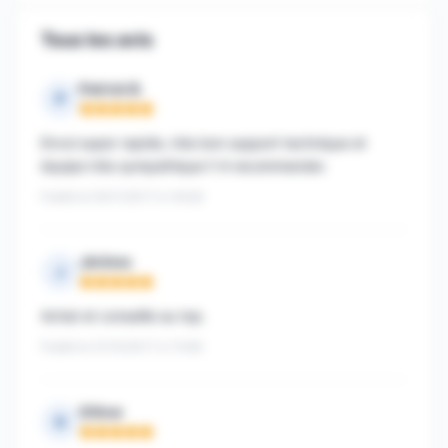
Tous les avis
Patrick B.
P
Note : 5 sur 5
Envoi super rapide, très bon support technique et
équipe très sympathique !! A recommander.
Publié le 05/11/2017 à 14h26
Jérôme
J
Note : 5 sur 5
Achat et conseille au top.
Publié le 31/10/2017 à 11h56
Gillow
G
Note : 5 sur 5