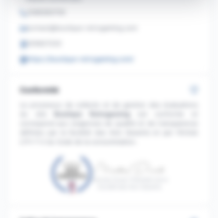
0368383730
contact@boutique-retrogaming.com
205827220
https://boutique-retrogaming.com/
Conformité
Le processus de collecte et de gestion des évaluations
du site
Boutique Retrogaming
est conforme et
correspond aux exigences de qualité et de transparence
définies par la Société des Avis Garantis et par l'Article
L111-7-2 du Code de la consommation.
Nicolas Duval, Président de la
Société des Avis Garantis