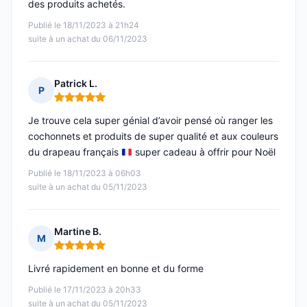
des produits achetés.
Publié le 18/11/2023 à 21h24
suite à un achat du 06/11/2023
Patrick L.
P
Note : 5 sur 5
Je trouve cela super génial d’avoir pensé où ranger les
cochonnets et produits de super qualité et aux couleurs
du drapeau français
super cadeau à offrir pour Noël
Publié le 18/11/2023 à 06h03
suite à un achat du 05/11/2023
Martine B.
M
Note : 5 sur 5
Livré rapidement en bonne et du forme
Publié le 17/11/2023 à 20h33
suite à un achat du 05/11/2023