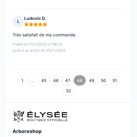
Ludovic D.
L
Note : 5 sur 5
Très satisfait de ma commande.
Publié le 17/11/2023 à 19h23
suite à un achat du 05/11/2023
1
…
45
46
47
48
49
50
51
52
Arboreshop