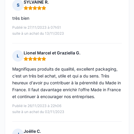
SYLVAINE R.
S
Note : 5 sur 5
très bien
Publié le 27/11/2023 à 07h51
suite à un achat du 13/11/2023
Lionel Marcel et Graziella G.
L
Note : 5 sur 5
Magnifiques produits de qualité, excellent packaging,
c'est un très bel achat, utile et qui a du sens. Très
heureux d'avoir pu contribuer à la pérennité du Made in
France. Il faut davantage enrichir l'offre Made in France
et continuer à encourager nos entreprises.
Publié le 26/11/2023 à 22h06
suite à un achat du 02/11/2023
Joëlle C.