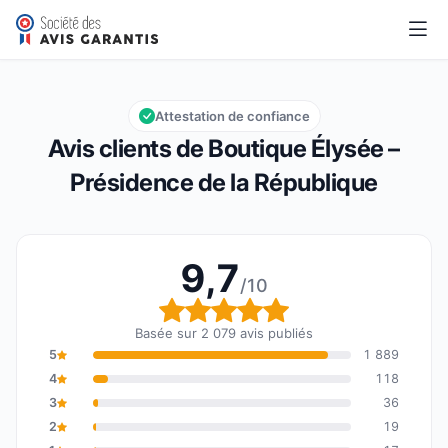
Boutique Élysée – Présidence de la République
9,7/10
Note globale : 9,7 sur 10
Attestation de confiance
Avis clients de Boutique Élysée –
Présidence de la République
9,7
/10
Note globale : 9,7 sur 1
Basée sur 2 079 avis publiés
5
1 889
4
118
3
36
2
19