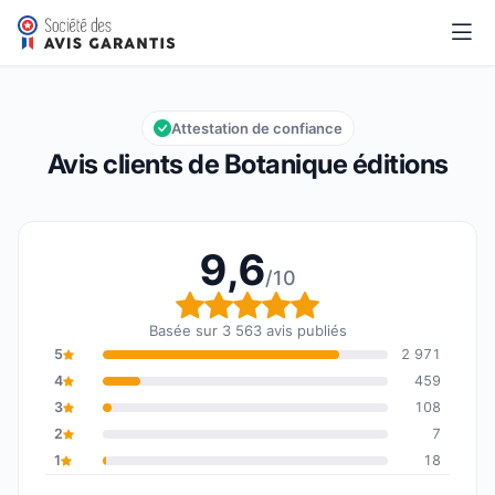
Botanique éditions
9,6/10
Note globale : 9,6 sur 10
Attestation de confiance
Avis clients de Botanique éditions
9,6
/10
Note globale : 9,6 sur 1
Basée sur 3 563 avis publiés
5
2 971
4
459
3
108
2
7
1
18