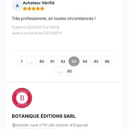
Acheteur Vérifié
A
Note : 5 sur 5
Très professionnel, en toutes circonstances !
Publié le 25/02/2015 à 16h08
suite à un achat du 02/12/2014
1
…
80
81
82
83
84
85
86
…
90
BOTANIQUE ÉDITIONS SARL
chemin rural n°10 (dit chemin d'Orgeval)