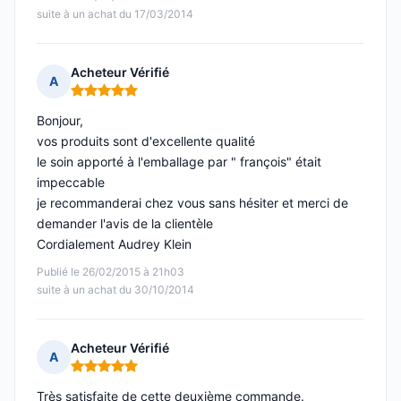
suite à un achat du 17/03/2014
Acheteur Vérifié
A
Note : 5 sur 5
Bonjour,
vos produits sont d'excellente qualité
le soin apporté à l'emballage par " françois" était
impeccable
je recommanderai chez vous sans hésiter et merci de
demander l'avis de la clientèle
Cordialement Audrey Klein
Publié le 26/02/2015 à 21h03
suite à un achat du 30/10/2014
Acheteur Vérifié
A
Note : 5 sur 5
Très satisfaite de cette deuxième commande.