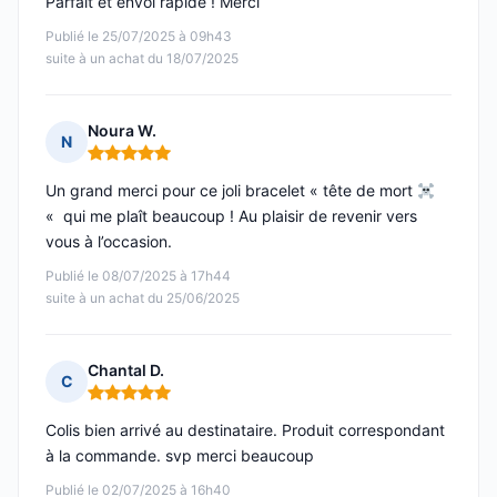
Parfait et envoi rapide ! Merci
Publié le 25/07/2025 à 09h43
suite à un achat du 18/07/2025
Noura W.
N
Note : 5 sur 5
Un grand merci pour ce joli bracelet « tête de mort
« qui me plaît beaucoup ! Au plaisir de revenir vers
vous à l’occasion.
Publié le 08/07/2025 à 17h44
suite à un achat du 25/06/2025
Chantal D.
C
Note : 5 sur 5
Colis bien arrivé au destinataire. Produit correspondant
à la commande. svp merci beaucoup
Publié le 02/07/2025 à 16h40