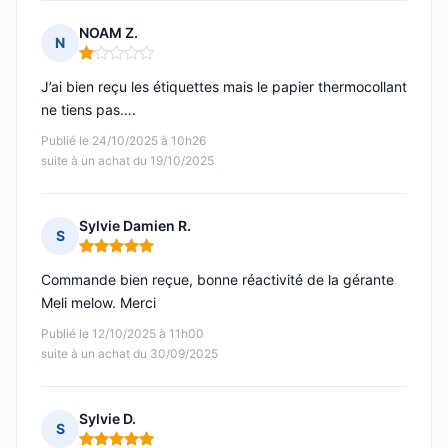
NOAM Z.
N
Note : 1 sur 5
J’ai bien reçu les étiquettes mais le papier thermocollant
ne tiens pas….
Publié le 24/10/2025 à 10h26
suite à un achat du 19/10/2025
Sylvie Damien R.
S
Note : 5 sur 5
Commande bien reçue, bonne réactivité de la gérante
Meli melow. Merci
Publié le 12/10/2025 à 11h00
suite à un achat du 30/09/2025
Sylvie D.
S
Note : 5 sur 5