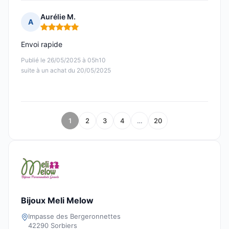
Aurélie M.
A
Note : 5 sur 5
Envoi rapide
Publié le 26/05/2025 à 05h10
suite à un achat du 20/05/2025
1
2
3
4
…
20
Bijoux Meli Melow
Impasse des Bergeronnettes
42290 Sorbiers