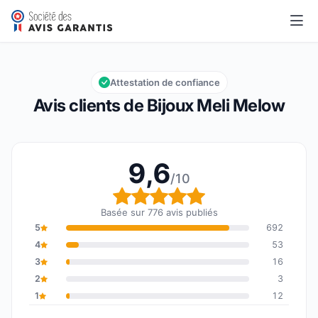
Bijoux Meli Melow
9,6/10
Note globale : 9,6 sur 10
Attestation de confiance
Avis clients de Bijoux Meli Melow
9,6
/10
Note globale : 9,6 sur 1
Basée sur 776 avis publiés
5
692
4
53
3
16
2
3
1
12