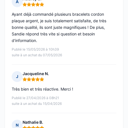
A
Note : 5 sur 5
Ayant déjà commandé plusieurs bracelets cordon
plaque argent, je suis totalement satisfaite, de très
bonne qualité, ils sont juste magnifiques ! De plus,
Sandie répond très vite si question et besoin
d'information.
Publié le 15/05/2026 à 10h39
suite à un achat du 07/05/2026
Jacqueline N.
J
Note : 5 sur 5
Très bien et très réactive. Merci !
Publié le 27/04/2026 à 08h21
suite à un achat du 15/04/2026
Nathalie B.
N