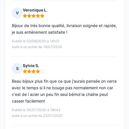
Veronique L.
V
Note : 5 sur 5
Bijoux de très bonne qualité, livraison soignée et rapide,
je suis entièrement satisfaite !
Publié le 02/08/2020 à 14h21
suite à un achat du 19/07/2020
Sylvie S.
S
Note : 4 sur 5
Beau bijoux plus fin que ce que j'aurais pensée on verra
avec le temps si il ne bouge pas normalement non car
c'est de l acier un peu fin seul bémol la chaîne peut
casser facilement
Publié le 30/07/2020 à 19h43
suite à un achat du 23/07/2020