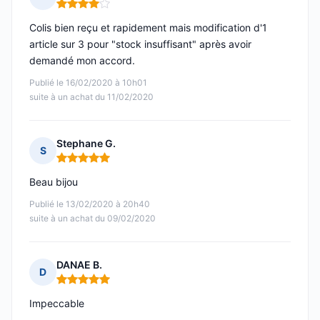
Note : 4 sur 5
Colis bien reçu et rapidement mais modification d'1
article sur 3 pour "stock insuffisant" après avoir
demandé mon accord.
Publié le 16/02/2020 à 10h01
suite à un achat du 11/02/2020
Stephane G.
S
Note : 5 sur 5
Beau bijou
Publié le 13/02/2020 à 20h40
suite à un achat du 09/02/2020
DANAE B.
D
Note : 5 sur 5
Impeccable