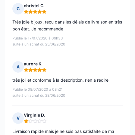
christel C.
C
Note : 5 sur 5
Très jolie bijoux, reçu dans les délais de livraison en très
bon état. Je recommande
Publié le 17/07/2020 à 09h33
suite à un achat du 25/06/2020
aurore K.
A
Note : 5 sur 5
très joli et conforme à la description, rien a redire
Publié le 08/07/2020 à 08h21
suite à un achat du 28/06/2020
Virginie D.
V
Note : 1 sur 5
Livraison rapide mais je ne suis pas satisfaite de ma