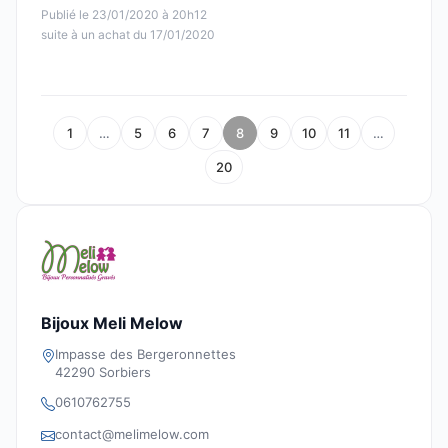
Publié le 23/01/2020 à 20h12
suite à un achat du 17/01/2020
1
…
5
6
7
8
9
10
11
…
20
Bijoux Meli Melow
Impasse des Bergeronnettes
42290 Sorbiers
0610762755
contact@melimelow.com