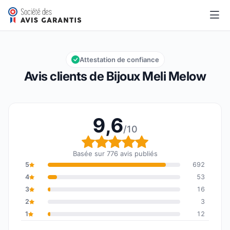
Bijoux Meli Melow
9,6/10
Note globale : 9,6 sur 10
Attestation de confiance
Avis clients de Bijoux Meli Melow
9,6
/10
Note globale : 9,6 sur 1
Basée sur 776 avis publiés
5
692
4
53
3
16
2
3
1
12