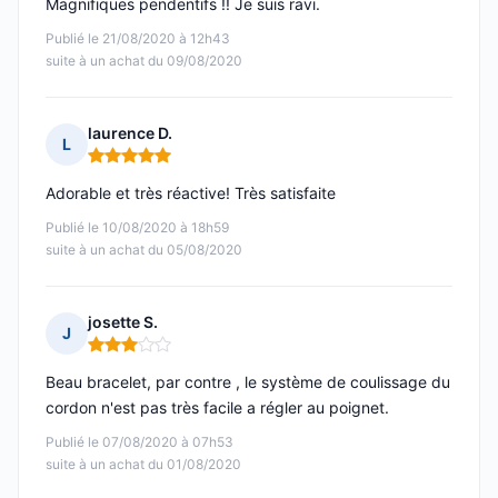
Magnifiques pendentifs !! Je suis ravi.
Publié le 21/08/2020 à 12h43
suite à un achat du 09/08/2020
laurence D.
L
Note : 5 sur 5
Adorable et très réactive! Très satisfaite
Publié le 10/08/2020 à 18h59
suite à un achat du 05/08/2020
josette S.
J
Note : 3 sur 5
Beau bracelet, par contre , le système de coulissage du
cordon n'est pas très facile a régler au poignet.
Publié le 07/08/2020 à 07h53
suite à un achat du 01/08/2020