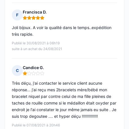
Francisca D.
F
Note : 5 sur 5
Joli bijoux. A voir la qualité dans le temps..expédition
très rapide.
Publié le 30/08/2021 à 06h19
suite à un achat du 24/08/2021
Candice G.
C
Note : 1 sur 5
Très déçu, j'ai contacter le service client aucune
réponse... j'ai reçu mes 2bracelets mère/bébé mon
bracelet niquel par contre celui de ma fille pleines de
taches de rouille comme si le médaillon était oxyder par
endroit je l'ai constater le jour même jamais eu suite . Je
suis trop degoutee .... et hyper déçu !!!!!!!!!!!!!!
Publié le 07/08/2021 à 20h46