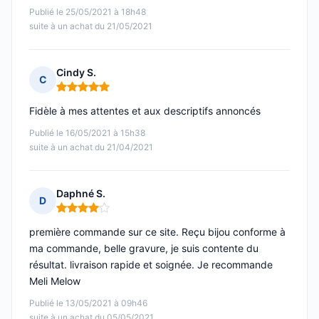
Publié le 25/05/2021 à 18h48
suite à un achat du 21/05/2021
Cindy S.
C
Note : 5 sur 5
Fidèle à mes attentes et aux descriptifs annoncés
Publié le 16/05/2021 à 15h38
suite à un achat du 21/04/2021
Daphné S.
D
Note : 4 sur 5
première commande sur ce site. Reçu bijou conforme à
ma commande, belle gravure, je suis contente du
résultat. livraison rapide et soignée. Je recommande
Meli Melow
Publié le 13/05/2021 à 09h46
suite à un achat du 05/05/2021