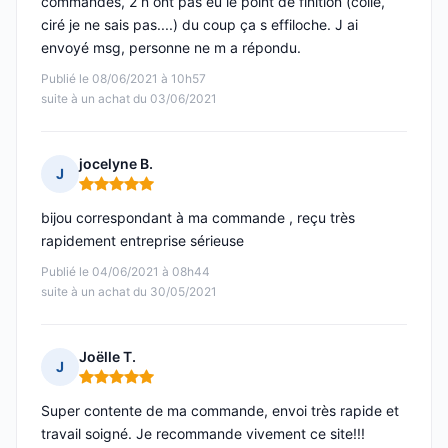
commandés, 2 n ont pas eu le point de finition (collé,
ciré je ne sais pas....) du coup ça s effiloche. J ai
envoyé msg, personne ne m a répondu.
Publié le 08/06/2021 à 10h57
suite à un achat du 03/06/2021
jocelyne B.
J
Note : 5 sur 5
bijou correspondant à ma commande , reçu très
rapidement entreprise sérieuse
Publié le 04/06/2021 à 08h44
suite à un achat du 30/05/2021
Joëlle T.
J
Note : 5 sur 5
Super contente de ma commande, envoi très rapide et
travail soigné. Je recommande vivement ce site!!!