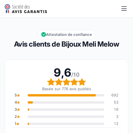
Bijoux Meli Melow
9,6/10
Note globale : 9,6 sur 10
Attestation de confiance
Avis clients de Bijoux Meli Melow
9,6
/10
Note globale : 9,6 sur 1
Basée sur 776 avis publiés
5
692
4
53
3
16
2
3
1
12