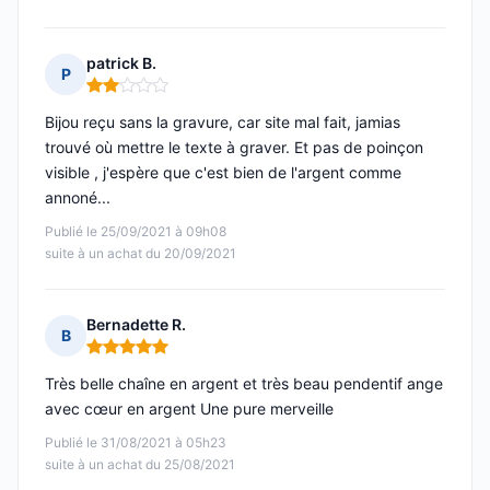
patrick B.
P
Note : 2 sur 5
Bijou reçu sans la gravure, car site mal fait, jamias
trouvé où mettre le texte à graver. Et pas de poinçon
visible , j'espère que c'est bien de l'argent comme
annoné...
Publié le 25/09/2021 à 09h08
suite à un achat du 20/09/2021
Bernadette R.
B
Note : 5 sur 5
Très belle chaîne en argent et très beau pendentif ange
avec cœur en argent Une pure merveille
Publié le 31/08/2021 à 05h23
suite à un achat du 25/08/2021