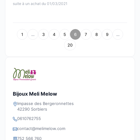
suite à un achat du 01/03/2021
1
…
3
4
5
6
7
8
9
…
20
Bijoux Meli Melow
Impasse des Bergeronnettes
42290 Sorbiers
0610762755
contact@melimelow.com
752 566 760