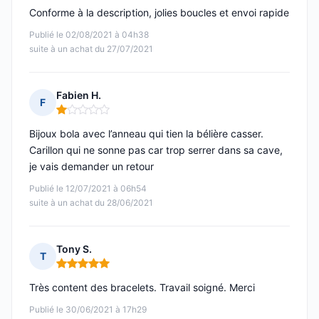
Conforme à la description, jolies boucles et envoi rapide
Publié le 02/08/2021 à 04h38
suite à un achat du 27/07/2021
Fabien H.
F
Note : 1 sur 5
Bijoux bola avec l’anneau qui tien la bélière casser.
Carillon qui ne sonne pas car trop serrer dans sa cave,
je vais demander un retour
Publié le 12/07/2021 à 06h54
suite à un achat du 28/06/2021
Tony S.
T
Note : 5 sur 5
Très content des bracelets. Travail soigné. Merci
Publié le 30/06/2021 à 17h29