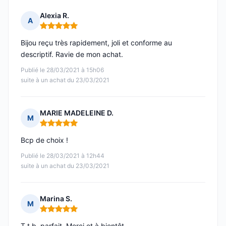
Alexia R.
A
Note : 5 sur 5
Bijou reçu très rapidement, joli et conforme au
descriptif. Ravie de mon achat.
Publié le 28/03/2021 à 15h06
suite à un achat du 23/03/2021
MARIE MADELEINE D.
M
Note : 5 sur 5
Bcp de choix !
Publié le 28/03/2021 à 12h44
suite à un achat du 23/03/2021
Marina S.
M
Note : 5 sur 5
T t b, parfait. Merci et à bientôt