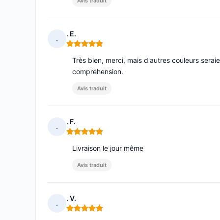
Avis traduit
. E.
.
Note : 5 sur 5
Très bien, merci, mais d'autres couleurs serai
compréhension.
Avis traduit
. F.
.
Note : 5 sur 5
Livraison le jour même
Avis traduit
. V.
.
Note : 5 sur 5