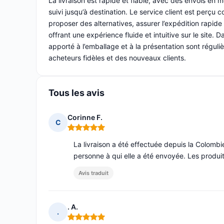
La livraison est rapide et fiable, avec des envois e
suivi jusqu’à destination. Le service client est perçu
proposer des alternatives, assurer l’expédition rapide
offrant une expérience fluide et intuitive sur le site. D
apporté à l’emballage et à la présentation sont régul
acheteurs fidèles et des nouveaux clients.
Tous les avis
Corinne F.
C
Note : 5 sur 5
La livraison a été effectuée depuis la Colombi
personne à qui elle a été envoyée. Les produit
Avis traduit
. A.
.
Note : 5 sur 5