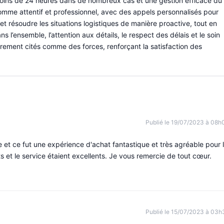
n moins de 24 heures dans de nombreux cas et une gestion efficace du
 comme attentif et professionnel, avec des appels personnalisés pour
 et résoudre les situations logistiques de manière proactive, tout en
ans l’ensemble, l’attention aux détails, le respect des délais et le soin
ièrement cités comme des forces, renforçant la satisfaction des
Publié le 19/07/2023 à 08h
e et ce fut une expérience d'achat fantastique et très agréable pour 
s et le service étaient excellents. Je vous remercie de tout cœur.
Publié le 15/07/2023 à 03h