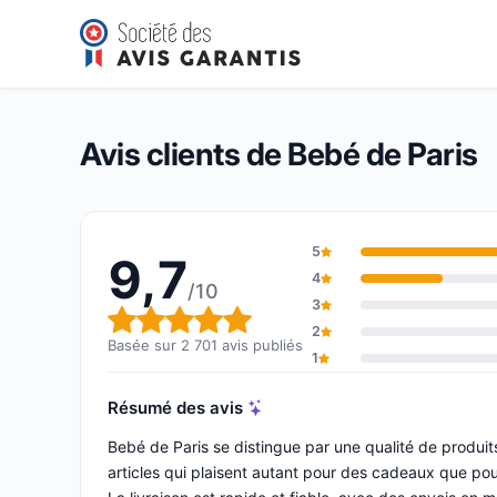
Bebé de Paris
9,7/10
(2 701 avis)
Note globale : 9,7 sur 10
Avis clients de Bebé de Paris
5
9,7
4
/10
3
Note globale : 9,7 sur 10
2
Basée sur 2 701 avis publiés
1
Résumé des avis
Bebé de Paris se distingue par une qualité de produi
articles qui plaisent autant pour des cadeaux que pou