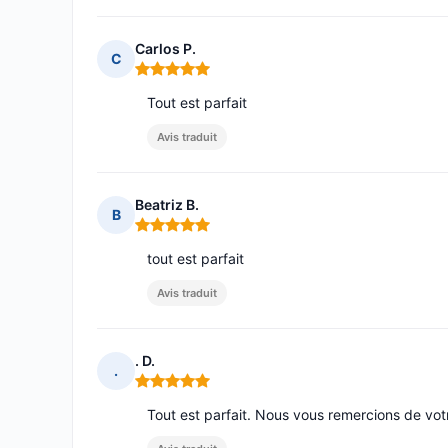
Carlos P.
C
Note : 5 sur 5
Tout est parfait
Avis traduit
Beatriz B.
B
Note : 5 sur 5
tout est parfait
Avis traduit
. D.
.
Note : 5 sur 5
Tout est parfait. Nous vous remercions de votr