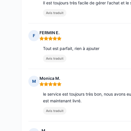
Il est toujours très facile de gérer l'achat et l
Avis traduit
FERMIN E.
F
Note : 5 sur 5
Tout est parfait, rien à ajouter
Avis traduit
Monica M.
M
Note : 5 sur 5
le service est toujours très bon, nous avons e
est maintenant livré.
Avis traduit
. M.