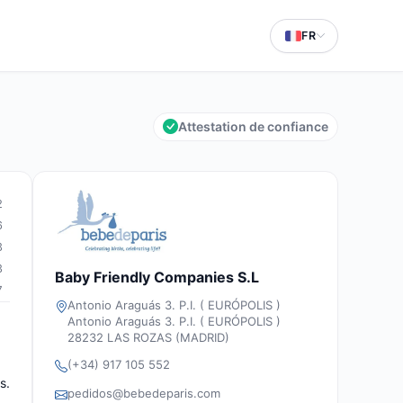
FR
Attestation de confiance
2
6
3
3
Baby Friendly Companies S.L
7
Antonio Araguás 3. P.I. ( EURÓPOLIS )
Antonio Araguás 3. P.I. ( EURÓPOLIS )
28232 LAS ROZAS (MADRID)
(+34) 917 105 552
s.
pedidos@bebedeparis.com