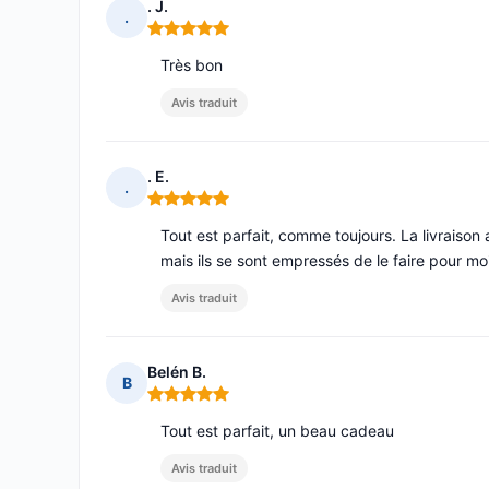
. J.
.
Note : 5 sur 5
Très bon
Avis traduit
. E.
.
Note : 5 sur 5
Tout est parfait, comme toujours. La livraison a
mais ils se sont empressés de le faire pour moi
Avis traduit
Belén B.
B
Note : 5 sur 5
Tout est parfait, un beau cadeau
Avis traduit