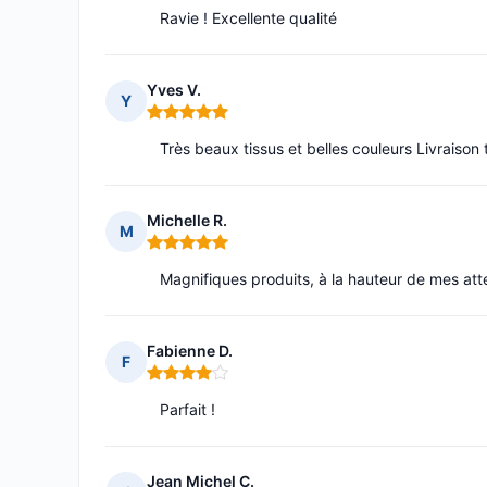
Ravie ! Excellente qualité
Yves V.
Y
Note : 5 sur 5
Très beaux tissus et belles couleurs Livraison 
Michelle R.
M
Note : 5 sur 5
Magnifiques produits, à la hauteur de mes att
Fabienne D.
F
Note : 4 sur 5
Parfait !
Jean Michel C.