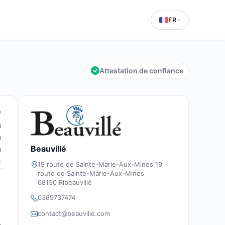
FR
Attestation de confiance
7
3
8
Beauvillé
9
1
19 route de Sainte-Marie-Aux-Mines 19
route de Sainte-Marie-Aux-Mines
68150 Ribeauvillé
0389737474
contact@beauville.com