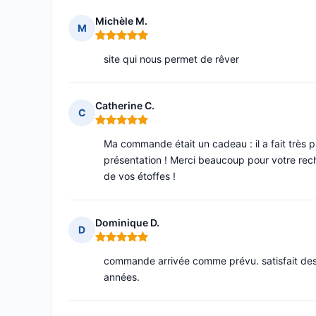
Michèle M.
M
Note : 5 sur 5
site qui nous permet de rêver
Catherine C.
C
Note : 5 sur 5
Ma commande était un cadeau : il a fait très pl
présentation ! Merci beaucoup pour votre rech
de vos étoffes !
Dominique D.
D
Note : 5 sur 5
commande arrivée comme prévu. satisfait des
années.