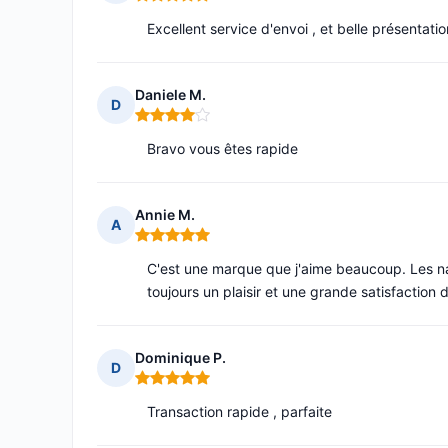
Note : 5 sur 5
Excellent service d'envoi , et belle présentatio
Daniele M.
D
Note : 4 sur 5
Bravo vous êtes rapide
Annie M.
A
Note : 5 sur 5
C'est une marque que j'aime beaucoup. Les na
toujours un plaisir et une grande satisfaction 
Dominique P.
D
Note : 5 sur 5
Transaction rapide , parfaite