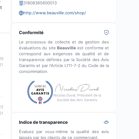
t
31808365600013
t
http://www.beauville.com/shop/
Conformité
Le processus de collecte et de gestion des
évaluations du site
Beauville
est conforme et
correspond aux exigences de qualité et de
26
transparence définies par la Société des Avis
21
Garantis et par l'Article L111-7-2 du Code de la
consommation.
Nicolas Duval, Président de la
Société des Avis Garantis
23
21
Indice de transparence
Évaluez par vous-même la qualité des avis
laissés par les clients de ce commerçant.