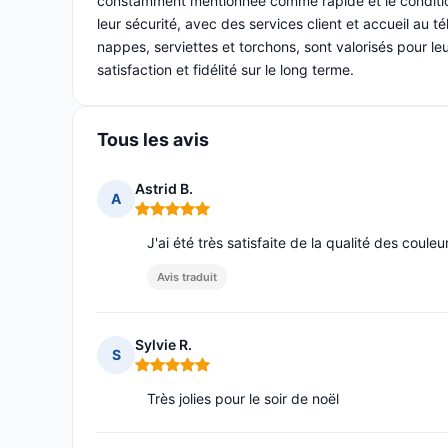
constamment mentionnée comme rapide et le conditio
leur sécurité, avec des services client et accueil au 
nappes, serviettes et torchons, sont valorisés pour leu
satisfaction et fidélité sur le long terme.
Tous les avis
Astrid B.
A
Note : 5 sur 5
J'ai été très satisfaite de la qualité des coul
Avis traduit
Sylvie R.
S
Note : 5 sur 5
Très jolies pour le soir de noël