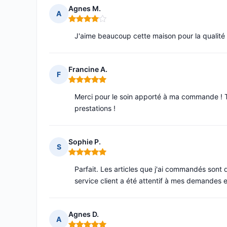
Agnes M.
A
Note : 4 sur 5
J'aime beaucoup cette maison pour la qualité d
Francine A.
F
Note : 5 sur 5
Merci pour le soin apporté à ma commande ! T
prestations !
Sophie P.
S
Note : 5 sur 5
Parfait. Les articles que j'ai commandés sont 
service client a été attentif à mes demandes et
Agnes D.
A