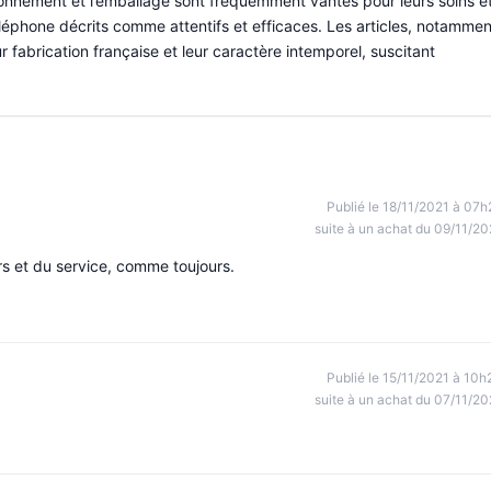
nnement et l’emballage sont fréquemment vantés pour leurs soins e
téléphone décrits comme attentifs et efficaces. Les articles, notammen
r fabrication française et leur caractère intemporel, suscitant
Publié le 18/11/2021 à 07h
suite à un achat du 09/11/20
eurs et du service, comme toujours.
Publié le 15/11/2021 à 10h
suite à un achat du 07/11/20