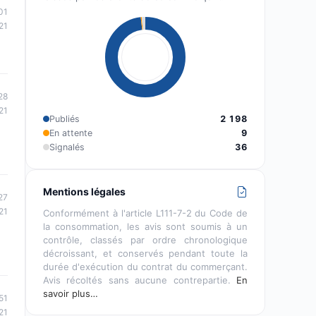
01
21
28
21
Publiés
2 198
En attente
9
Signalés
36
Mentions légales
27
21
Conformément à l'article L111-7-2 du Code de
la consommation, les avis sont soumis à un
contrôle, classés par ordre chronologique
décroissant, et conservés pendant toute la
durée d'exécution du contrat du commerçant.
Avis récoltés sans aucune contrepartie.
En
savoir plus…
51
21