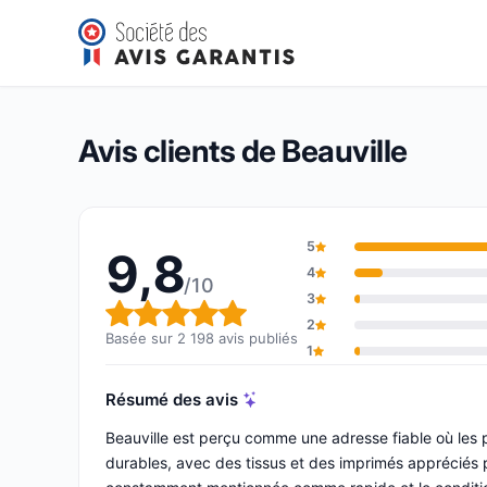
Beauville
9,8/10
(2 198 avis)
Note globale : 9,8 sur 10
Avis clients de Beauville
5
9,8
4
/10
3
Note globale : 9,8 sur 10
2
Basée sur 2 198 avis publiés
1
Résumé des avis
Beauville est perçu comme une adresse fiable où les 
durables, avec des tissus et des imprimés appréciés po