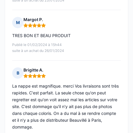
suite à un achat du 23/01/2024
Margot P.
M
Note : 5 sur 5
TRES BON ET BEAU PRODUIT
Publié le 01/02/2024 à 15h44
suite à un achat du 26/01/2024
Brigitte A.
B
Note : 5 sur 5
La nappe est magnifique. merci Vos livraisons sont très
rapides. C'est parfait. La seule chose qu'on peut
regretter est qu'on voit assez mal les articles sur votre
site. C'est dommage qu'il n'y ait pas plus de photos
dans chaque coloris. On a du mal à se rendre compte
et il n'y a plus de distributeur Beauvillé à Paris,
dommage.