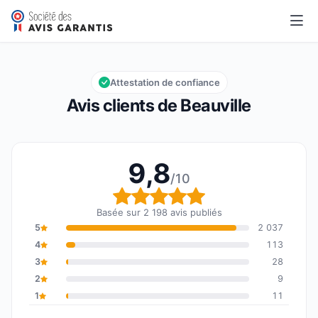
Beauville
9,8/10
Note globale : 9,8 sur 10
Attestation de confiance
Avis clients de Beauville
9,8
/10
Note globale : 9,8 sur 1
Basée sur 2 198 avis publiés
5
2 037
4
113
3
28
2
9
1
11