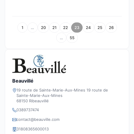
1
…
20
21
22
23
24
25
26
…
55
Beauvillé
19 route de Sainte-Marie-Aux-Mines 19 route de
Sainte-Marie-Aux-Mines
68150 Ribeauvillé
0389737474
contact@beauville.com
31808365600013