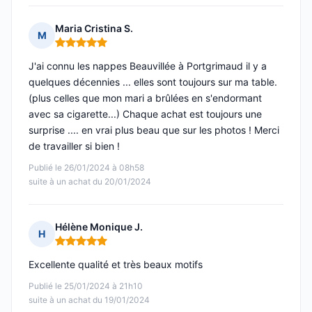
Maria Cristina S.
M
Note : 5 sur 5
J'ai connu les nappes Beauvillée à Portgrimaud il y a
quelques décennies ... elles sont toujours sur ma table.
(plus celles que mon mari a brûlées en s'endormant
avec sa cigarette...) Chaque achat est toujours une
surprise .... en vrai plus beau que sur les photos ! Merci
de travailler si bien !
Publié le 26/01/2024 à 08h58
suite à un achat du 20/01/2024
Hélène Monique J.
H
Note : 5 sur 5
Excellente qualité et très beaux motifs
Publié le 25/01/2024 à 21h10
suite à un achat du 19/01/2024