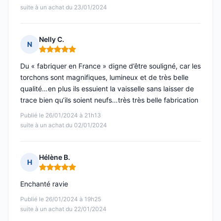
suite à un achat du 23/01/2024
Nelly C.
N
Note : 5 sur 5
Du « fabriquer en France » digne d’être souligné, car les
torchons sont magnifiques, lumineux et de très belle
qualité…en plus ils essuient la vaisselle sans laisser de
trace bien qu’ils soient neufs…très très belle fabrication
Publié le 26/01/2024 à 21h13
suite à un achat du 02/01/2024
Hélène B.
H
Note : 5 sur 5
Enchanté ravie
Publié le 26/01/2024 à 19h25
suite à un achat du 22/01/2024