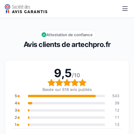
artechpro.fr
9,5/10
Note globale : 9,5 sur 10
Attestation de confiance
Avis clients de artechpro.fr
9,5
/10
Note globale : 9,5 sur 1
Basée sur 618 avis publiés
5
543
4
39
3
12
2
11
1
13