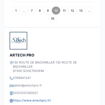
1
…
7
8
9
10
11
12
13
…
16
ARTECH PRO
130 ROUTE DE BISCHWILLER 130 ROUTE DE
BISCHWILLER
67300 SCHILTIGHEIM
0769941347
admin@artechpro.fr
50312031300021
https://www.artechpro.fr/