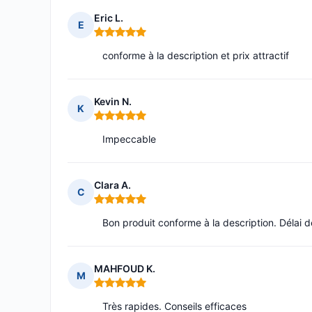
Eric L.
E
Note : 5 sur 5
conforme à la description et prix attractif
Kevin N.
K
Note : 5 sur 5
Impeccable
Clara A.
C
Note : 5 sur 5
Bon produit conforme à la description. Délai d
MAHFOUD K.
M
Note : 5 sur 5
Très rapides. Conseils efficaces