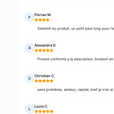
Florian M.
F
Note : 4 sur 5
Satisfait du produit, un petit peut long pour l'
Alexandre D.
A
Note : 5 sur 5
Produit conforme a la description, livraison 
Christian C.
C
Note : 5 sur 5
sans problème, serieux, rapide, bref je n'en ai
Lucie C.
L
Note : 5 sur 5