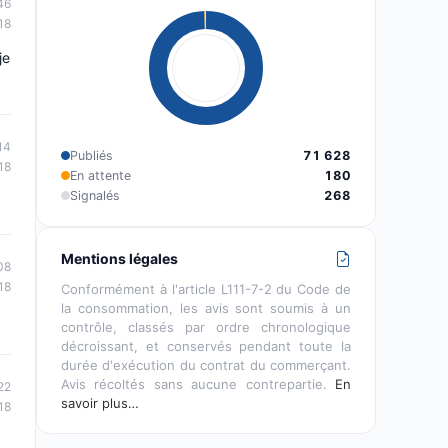
46
18
je
14
Publiés
71 628
18
En attente
180
Signalés
268
Mentions légales
08
18
Conformément à l'article L111-7-2 du Code de
la consommation, les avis sont soumis à un
contrôle, classés par ordre chronologique
décroissant, et conservés pendant toute la
durée d'exécution du contrat du commerçant.
Avis récoltés sans aucune contrepartie.
En
22
savoir plus…
18