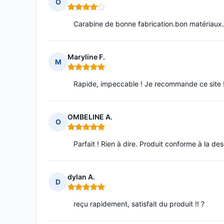
O
Note : 4 sur 5
Carabine de bonne fabrication.bon matériaux
Maryline F.
M
Note : 5 sur 5
Rapide, impeccable ! Je recommande ce site 
OMBELINE A.
O
Note : 5 sur 5
Parfait ! Rien à dire. Produit conforme à la des
dylan A.
D
Note : 5 sur 5
reçu rapidement, satisfait du produit !! ?