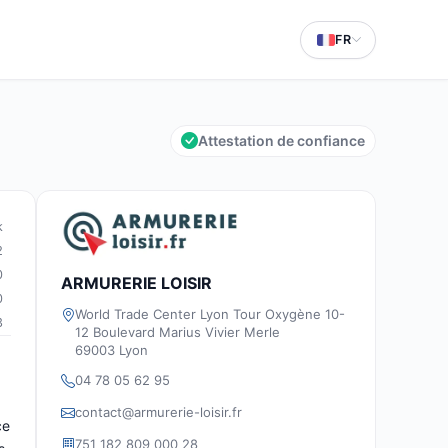
FR
Attestation de confiance
k
2
0
ARMURERIE LOISIR
0
World Trade Center Lyon Tour Oxygène 10-
3
12 Boulevard Marius Vivier Merle
69003 Lyon
04 78 05 62 95
contact@armurerie-loisir.fr
ce
751 182 809 000 28