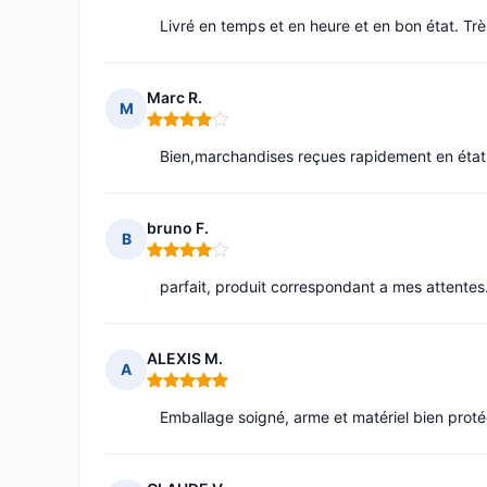
Livré en temps et en heure et en bon état. Tr
Marc R.
M
Note : 4 sur 5
Bien,marchandises reçues rapidement en état 
bruno F.
B
Note : 4 sur 5
parfait, produit correspondant a mes attentes
ALEXIS M.
A
Note : 5 sur 5
Emballage soigné, arme et matériel bien pro