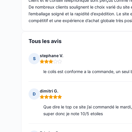
client et le conseil téléphonique sont perçus comme ré
De nombreux clients soulignent le choix varié du site
l’emballage soigné et la rapidité d’expédition. Le site
compétitif et une expérience d’achat globale très posi
Tous les avis
stephane V.
S
Note : 3 sur 5
le colis est conforme a la commande, un seul 
dimitri G.
D
Note : 5 sur 5
Que dire le top ce site j’ai commandé le mardi
super donc je note 10/5 etoiles