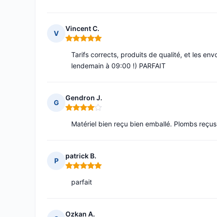
Vincent C.
V
Note : 5 sur 5
Tarifs corrects, produits de qualité, et les en
lendemain à 09:00 !) PARFAIT
Gendron J.
G
Note : 4 sur 5
Matériel bien reçu bien emballé. Plombs reçu
patrick B.
P
Note : 5 sur 5
parfait
Ozkan A.