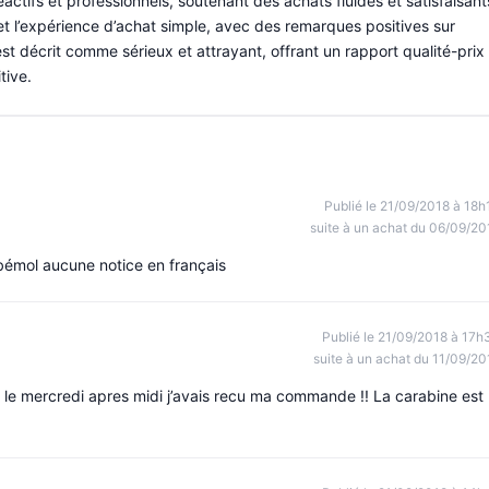
actifs et professionnels, soutenant des achats fluides et satisfaisant
 et l’expérience d’achat simple, avec des remarques positives sur
 est décrit comme sérieux et attrayant, offrant un rapport qualité-prix
tive.
Publié le 21/09/2018 à 18h
suite à un achat du 06/09/20
bémol aucune notice en français
Publié le 21/09/2018 à 17h
suite à un achat du 11/09/20
, le mercredi apres midi j’avais recu ma commande !! La carabine est