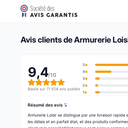
Armurerie Loisir
9,4/10
(71 628 avis)
Note globale : 9,4 sur 10
Avis clients de Armurerie Lois
5
9,4
4
/10
3
Note globale : 9,4 sur 10
2
Basée sur 71 628 avis publiés
1
Résumé des avis
Armurerie Loisir se distingue par une livraison rapide 
les délais et en parfait état, et des produits confor