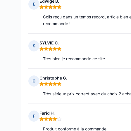
Edwige B.
E
Note : 5 sur 5
Colis reçu dans un temos record, article bien em
recommande !
SYLVIE C.
S
Note : 5 sur 5
Très bien je recommande ce site
Christophe G.
C
Note : 5 sur 5
Très sérieux.prix correct avec du choix.2 achat
Farid H.
F
Note : 4 sur 5
Produit conforme à la commande.