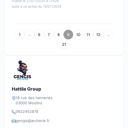
Publié le 27/07/2025 à 17h26
suite à un achat du 15/07/2025
1
…
6
7
8
9
10
11
12
…
21
Hattila Group
18 rue des tanneries
03000 Moulins
0622452878
gengis@archerie.fr