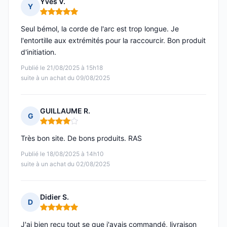
Yves V.
Y
Note : 5 sur 5
Seul bémol, la corde de l'arc est trop longue. Je
l'entortille aux extrémités pour la raccourcir. Bon produit
d'initiation.
Publié le 21/08/2025 à 15h18
suite à un achat du 09/08/2025
GUILLAUME R.
G
Note : 4 sur 5
Très bon site. De bons produits. RAS
Publié le 18/08/2025 à 14h10
suite à un achat du 02/08/2025
Didier S.
D
Note : 5 sur 5
J'ai bien reçu tout se que j'avais commandé, livraison