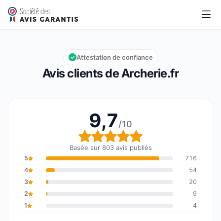
Archerie.fr
9,7/10
Note globale : 9,7 sur 10
Attestation de confiance
Avis clients de Archerie.fr
9,7
/10
Note globale : 9,7 sur 1
Basée sur 803 avis publiés
5
716
4
54
3
20
2
9
1
4