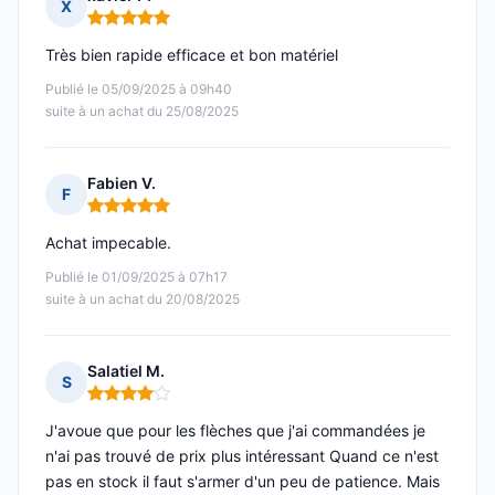
X
Note : 5 sur 5
Très bien rapide efficace et bon matériel
Publié le 05/09/2025 à 09h40
suite à un achat du 25/08/2025
Fabien V.
F
Note : 5 sur 5
Achat impecable.
Publié le 01/09/2025 à 07h17
suite à un achat du 20/08/2025
Salatiel M.
S
Note : 4 sur 5
J'avoue que pour les flèches que j'ai commandées je
n'ai pas trouvé de prix plus intéressant Quand ce n'est
pas en stock il faut s'armer d'un peu de patience. Mais