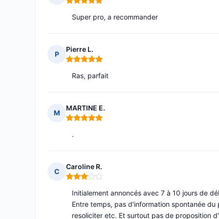
Note : 5 sur 5
Super pro, a recommander
Pierre L.
P
Note : 5 sur 5
Ras, parfait
MARTINE E.
M
Note : 5 sur 5
.
Caroline R.
C
Note : 3 sur 5
Initialement annoncés avec 7 à 10 jours de déla
Entre temps, pas d'information spontanée du p
resoliciter etc. Et surtout pas de proposition