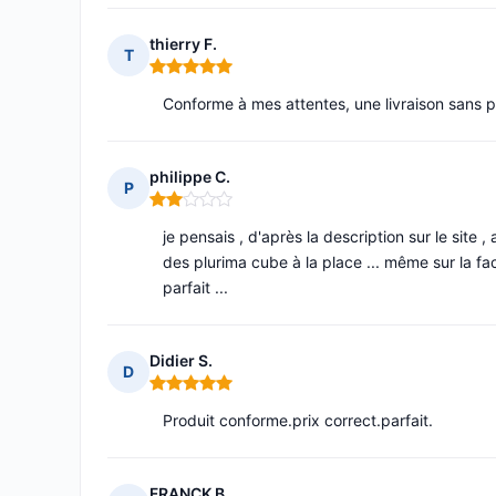
thierry F.
T
Note : 5 sur 5
Conforme à mes attentes, une livraison sans 
philippe C.
P
Note : 2 sur 5
je pensais , d'après la description sur le site
des plurima cube à la place ... même sur la fact
parfait ...
Didier S.
D
Note : 5 sur 5
Produit conforme.prix correct.parfait.
FRANCK B.