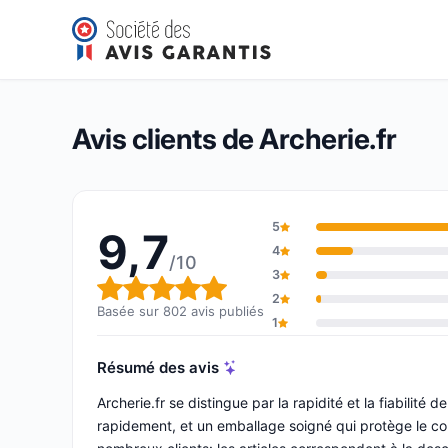
Archerie.fr
9,7/10
(802 avis)
Note globale : 9,7 sur 10
Avis clients de Archerie.fr
5
9,7
4
/10
3
Note globale : 9,7 sur 10
2
Basée sur 802 avis publiés
1
Résumé des avis
Archerie.fr se distingue par la rapidité et la fiabilité 
rapidement, et un emballage soigné qui protège le con