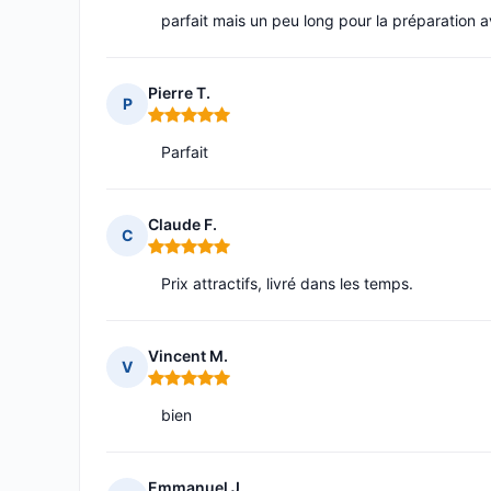
parfait mais un peu long pour la préparation av
Pierre T.
P
Note : 5 sur 5
Parfait
Claude F.
C
Note : 5 sur 5
Prix attractifs, livré dans les temps.
Vincent M.
V
Note : 5 sur 5
bien
Emmanuel J.