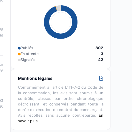
26
25
26
Publiés
802
En attente
3
Signalés
42
50
26
Mentions légales
Conformément à l'article L111-7-2 du Code de
la consommation, les avis sont soumis à un
contrôle, classés par ordre chronologique
53
décroissant, et conservés pendant toute la
26
durée d'exécution du contrat du commerçant.
Avis récoltés sans aucune contrepartie.
En
savoir plus…