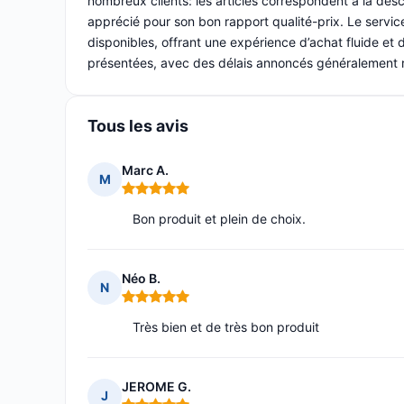
nombreux clients: les articles correspondent à la desc
apprécié pour son bon rapport qualité-prix. Le service
disponibles, offrant une expérience d’achat fluide et
présentées, avec des délais annoncés généralement re
Tous les avis
Marc A.
M
Note : 5 sur 5
Bon produit et plein de choix.
Néo B.
N
Note : 5 sur 5
Très bien et de très bon produit
JEROME G.
J