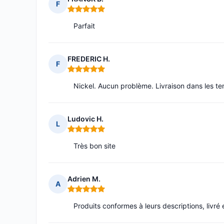
F
Note : 5 sur 5
Parfait
FREDERIC H.
F
Note : 5 sur 5
Nickel. Aucun problème. Livraison dans les te
Ludovic H.
L
Note : 5 sur 5
Très bon site
Adrien M.
A
Note : 5 sur 5
Produits conformes à leurs descriptions, livr