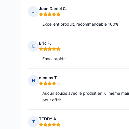
Juan Daniel C.
J
Note : 5 sur 5
Excellent produit, recommandable 100%
Eric F.
E
Note : 5 sur 5
Envoi rapide
nicolas T.
N
Note : 4 sur 5
Aucun soucis avec le produit en lui même mais
pour offrir
TEDDY A.
T
Note : 5 sur 5