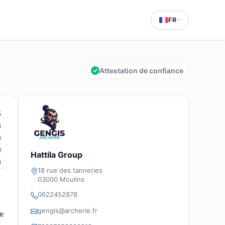
FR
Attestation de confiance
5
4
0
9
Hattila Group
4
18 rue des tanneries
03000 Moulins
0622452878
gengis@archerie.fr
de