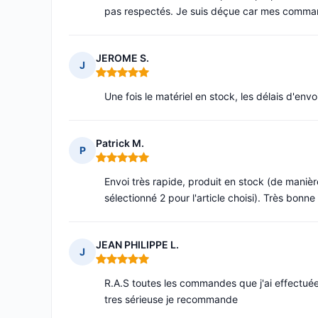
pas respectés. Je suis déçue car mes comman
JEROME S.
J
Note : 5 sur 5
Une fois le matériel en stock, les délais d'envo
Patrick M.
P
Note : 5 sur 5
Envoi très rapide, produit en stock (de manière
sélectionné 2 pour l'article choisi). Très bon
JEAN PHILIPPE L.
J
Note : 5 sur 5
R.A.S toutes les commandes que j'ai effectuée
tres sérieuse je recommande