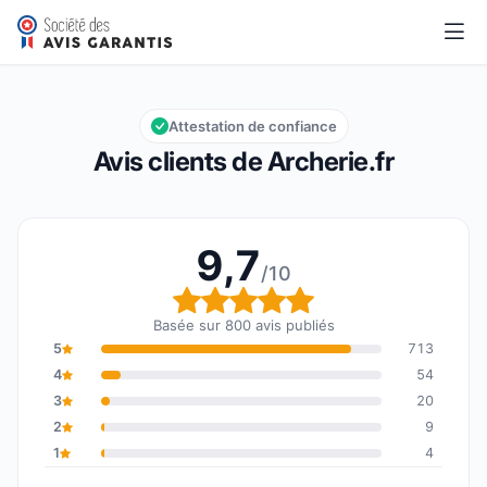
Archerie.fr
9,7/10
Note globale : 9,7 sur 10
Attestation de confiance
Avis clients de Archerie.fr
9,7
/10
Note globale : 9,7 sur 1
Basée sur 800 avis publiés
5
713
4
54
3
20
2
9
1
4