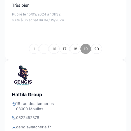
Très bien
Publié le 15/09/2024 à 10h32
suite à un achat du 04/09/2024
1
…
16
17
18
19
20
Hattila Group
18 rue des tanneries
03000 Moulins
0622452878
gengis@archerie.fr