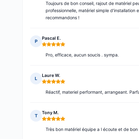
Toujours de bon conseil, rajout de matériel pe
professionnelle, matériel simple d'installation
recommandons !
Pascal E.
P
Note : 5 sur 5
Pro, efficace, aucun soucis . sympa.
Laure W.
L
Note : 5 sur 5
Réactif, materiel performant, arrangeant. Parfa
Tony M.
T
Note : 5 sur 5
Très bon matériel équipe a l écoute et de bo