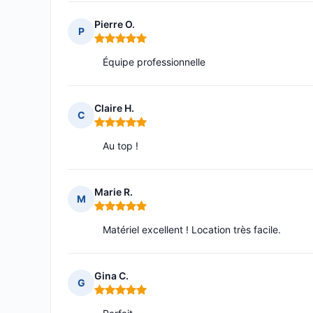
Pierre O.
P
Note : 5 sur 5
Équipe professionnelle
Claire H.
C
Note : 5 sur 5
Au top !
Marie R.
M
Note : 5 sur 5
Matériel excellent ! Location très facile.
Gina C.
G
Note : 5 sur 5