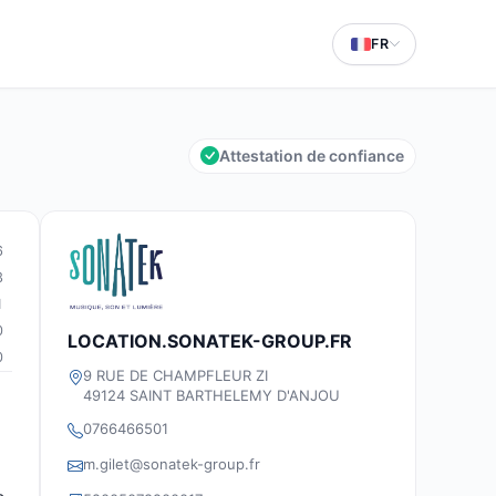
FR
Attestation de confiance
6
3
1
0
LOCATION.SONATEK-GROUP.FR
0
9 RUE DE CHAMPFLEUR ZI
49124 SAINT BARTHELEMY D'ANJOU
0766466501
m.gilet@sonatek-group.fr