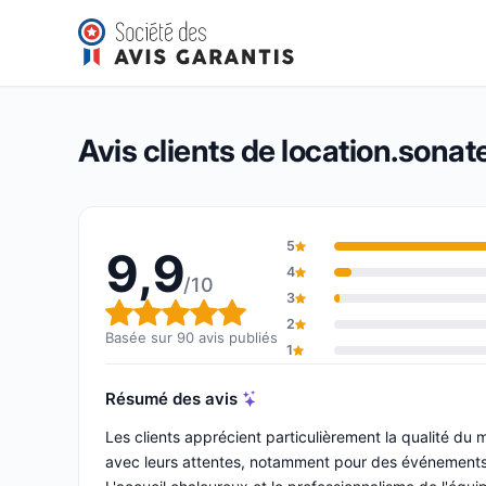
location.sonatek-group
9,9/10
(90 avis)
Note globale : 9,9 sur 10
Avis clients de location.sona
5
9,9
4
/10
3
Note globale : 9,9 sur 10
2
Basée sur 90 avis publiés
1
Résumé des avis
Les clients apprécient particulièrement la qualité d
avec leurs attentes, notamment pour des événements s