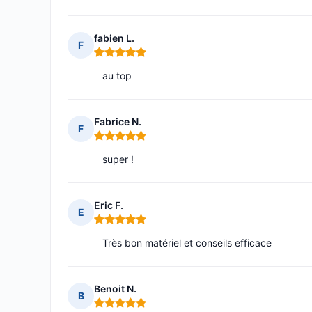
fabien L.
F
Note : 5 sur 5
au top
Fabrice N.
F
Note : 5 sur 5
super !
Eric F.
E
Note : 5 sur 5
Très bon matériel et conseils efficace
Benoit N.
B
Note : 5 sur 5