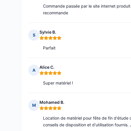
Commande passée par le site internet produ
recommande
Sylvie B.
S
Note : 5 sur 5
Parfait
Alice C.
A
Note : 5 sur 5
Super matériel !
Mohamed B.
M
Note : 5 sur 5
Location de matériel pour fête de fin d'étude q
conseils de disposition et d'utilisation fourn