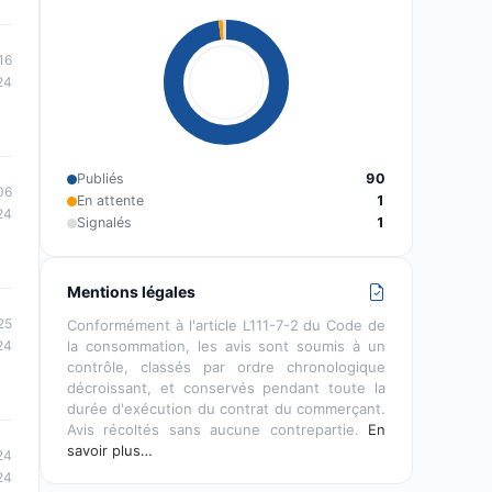
16
24
Publiés
90
06
En attente
1
24
Signalés
1
Mentions légales
25
Conformément à l'article L111-7-2 du Code de
la consommation, les avis sont soumis à un
24
contrôle, classés par ordre chronologique
décroissant, et conservés pendant toute la
durée d'exécution du contrat du commerçant.
Avis récoltés sans aucune contrepartie.
En
savoir plus…
24
24