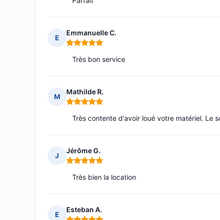
Parfait
Emmanuelle C.
E
Note : 5 sur 5
Très bon service
Mathilde R.
M
Note : 5 sur 5
Très contente d'avoir loué votre matériel. Le 
Jérôme G.
J
Note : 5 sur 5
Très bien la location
Esteban A.
E