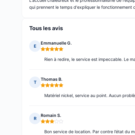
L'accueil chaleureux et le professionnalisme de l'équ
qui prennent le temps d'expliquer le fonctionnement du
Tous les avis
Emmanuelle G.
E
Note : 5 sur 5
Rien à redire, le service est impeccable. Le ma
Thomas B.
T
Note : 5 sur 5
Matériel nickel, service au point. Aucun probl
Romain S.
R
Note : 3 sur 5
Bon service de location. Par contre l’état du mat