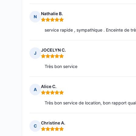
Nathalie B.
N
Note : 5 sur 5
service rapide , sympathique . Enceinte de tr
JOCELYN C.
J
Note : 5 sur 5
Très bon service
Alice C.
A
Note : 5 sur 5
Très bon service de location, bon rapport quali
Christine A.
C
Note : 5 sur 5