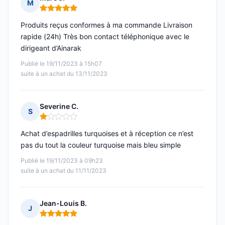
M
Note : 5 sur 5
Produits reçus conformes à ma commande Livraison
rapide (24h) Très bon contact téléphonique avec le
dirigeant d’Ainarak
Publié le 19/11/2023 à 15h07
suite à un achat du 13/11/2023
Severine C.
S
Note : 1 sur 5
Achat d’espadrilles turquoises et à réception ce n’est
pas du tout la couleur turquoise mais bleu simple
Publié le 19/11/2023 à 09h23
suite à un achat du 11/11/2023
Jean-Louis B.
J
Note : 5 sur 5