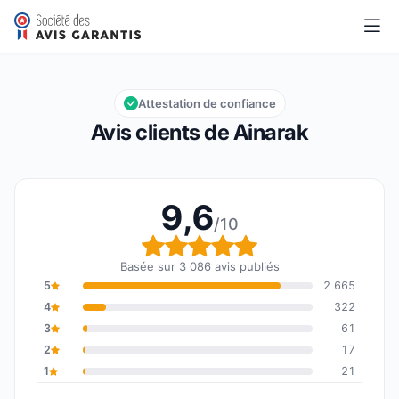
Ainarak
9,6/10
Note globale : 9,6 sur 10
Attestation de confiance
Avis clients de Ainarak
9,6
/10
Note globale : 9,6 sur 1
Basée sur 3 086 avis publiés
5
2 665
4
322
3
61
2
17
1
21