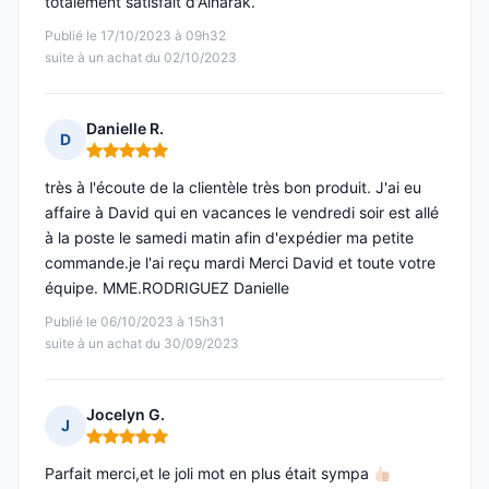
totalement satisfait d'Ainarak.
Publié le 17/10/2023 à 09h32
suite à un achat du 02/10/2023
Danielle R.
D
Note : 5 sur 5
très à l'écoute de la clientèle très bon produit. J'ai eu
affaire à David qui en vacances le vendredi soir est allé
à la poste le samedi matin afin d'expédier ma petite
commande.je l'ai reçu mardi Merci David et toute votre
équipe. MME.RODRIGUEZ Danielle
Publié le 06/10/2023 à 15h31
suite à un achat du 30/09/2023
Jocelyn G.
J
Note : 5 sur 5
Parfait merci,et le joli mot en plus était sympa