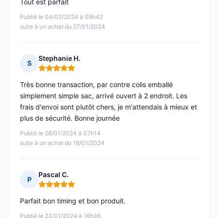
Tout est parfait
Publié le 04/02/2024 à 09h42
suite à un achat du 27/01/2024
Stephanie H.
S
Note : 5 sur 5
Très bonne transaction, par contre colis emballé
simplement simple sac, arrivé ouvert à 2 endroit. Les
frais d'envoi sont plutôt chers, je m'attendais à mieux et
plus de sécurité. Bonne journée
Publié le 26/01/2024 à 07h14
suite à un achat du 18/01/2024
Pascal C.
P
Note : 5 sur 5
Parfait bon timing et bon produit.
Publié le 23/01/2024 à 16h36