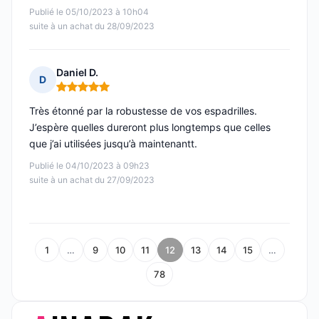
Publié le 05/10/2023 à 10h04
suite à un achat du 28/09/2023
Daniel D.
D
Note : 5 sur 5
Très étonné par la robustesse de vos espadrilles.
J’espère quelles dureront plus longtemps que celles
que j’ai utilisées jusqu’à maintenantt.
Publié le 04/10/2023 à 09h23
suite à un achat du 27/09/2023
1
…
9
10
11
12
13
14
15
…
78