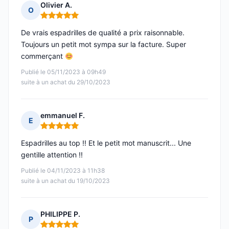
Olivier A.
O
Note : 5 sur 5
De vrais espadrilles de qualité a prix raisonnable.
Toujours un petit mot sympa sur la facture. Super
commerçant
Publié le 05/11/2023 à 09h49
suite à un achat du 29/10/2023
emmanuel F.
E
Note : 5 sur 5
Espadrilles au top !! Et le petit mot manuscrit... Une
gentille attention !!
Publié le 04/11/2023 à 11h38
suite à un achat du 19/10/2023
PHILIPPE P.
P
Note : 5 sur 5