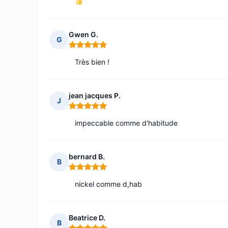
Gwen G.
G
Note : 5 sur 5
Très bien !
jean jacques P.
J
Note : 5 sur 5
impeccable comme d'habitude
bernard B.
B
Note : 5 sur 5
nickel comme d,hab
Beatrice D.
B