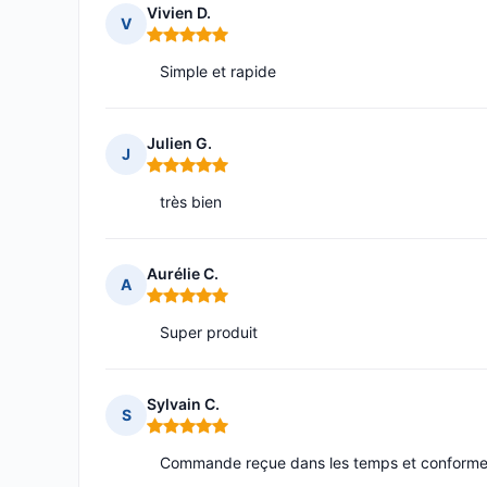
Vivien D.
V
Note : 5 sur 5
Simple et rapide
Julien G.
J
Note : 5 sur 5
très bien
Aurélie C.
A
Note : 5 sur 5
Super produit
Sylvain C.
S
Note : 5 sur 5
Commande reçue dans les temps et conforme