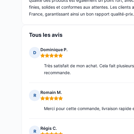
qualité des produits est également un point fort, avec
finies, solides et conformes aux attentes. Les clients a
France, garantissant ainsi un bon rapport qualité-prix
Tous les avis
Dominique P.
D
Note : 5 sur 5
Très satisfait de mon achat. Cela fait plusieurs
recommande.
Romain M.
R
Note : 5 sur 5
Merci pour cette commande, livraison rapide et 
Régis C.
R