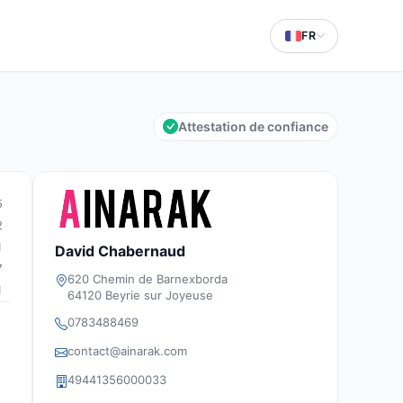
FR
Attestation de confiance
5
2
1
David Chabernaud
7
620 Chemin de Barnexborda
1
64120 Beyrie sur Joyeuse
0783488469
contact@ainarak.com
49441356000033