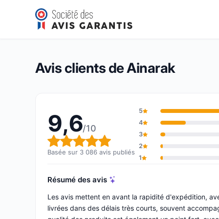
Ainarak
9,6/10
(3 086 avis)
Note globale : 9,6 sur 10
Avis clients de Ainarak
5
9,6
4
/10
3
Note globale : 9,6 sur 10
2
Basée sur 3 086 avis publiés
1
Résumé des avis
Les avis mettent en avant la rapidité d'expédition, 
livrées dans des délais très courts, souvent accompa