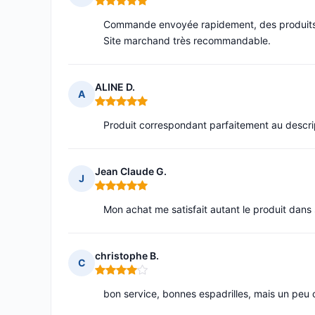
Note : 5 sur 5
Commande envoyée rapidement, des produits de
Site marchand très recommandable.
ALINE D.
A
Note : 5 sur 5
Produit correspondant parfaitement au descript
Jean Claude G.
J
Note : 5 sur 5
Mon achat me satisfait autant le produit dans s
christophe B.
C
Note : 4 sur 5
bon service, bonnes espadrilles, mais un peu 