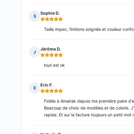
Sophie D.
S
Note : 5 sur 5
Taille impec, finitions soignée et couleur co
Jérôme D.
J
Note : 5 sur 5
tout est ok
Eric F.
E
Note : 5 sur 5
Fidèle à Ainairak depuis ma première paire d'e
Beacoup de choix de modèles et de coloris. J'
rapide. Et sur la facture toujours un petit mot