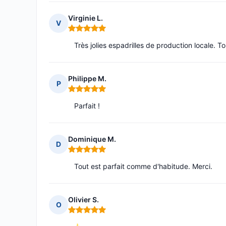
Virginie L.
V
Note : 5 sur 5
Très jolies espadrilles de production locale. T
Philippe M.
P
Note : 5 sur 5
Parfait !
Dominique M.
D
Note : 5 sur 5
Tout est parfait comme d'habitude. Merci.
Olivier S.
O
Note : 5 sur 5