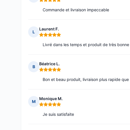
Note : 5 sur 5
Commande et livraison impeccable
Laurent F.
L
Note : 5 sur 5
Livré dans les temps et produit de très bonne 
Béatrice L.
B
Note : 5 sur 5
Bon et beau produit, livraison plus rapide que
Monique M.
M
Note : 5 sur 5
Je suis satisfaite