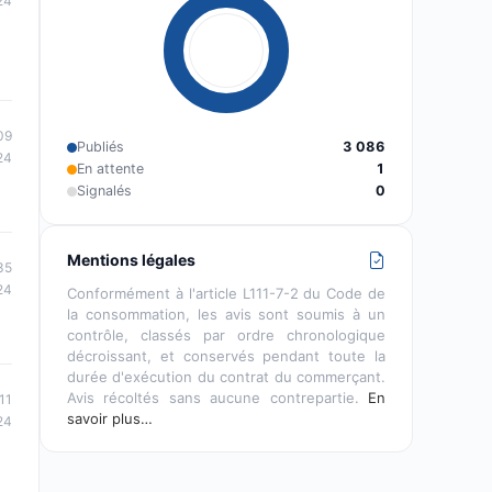
24
09
Publiés
3 086
24
En attente
1
Signalés
0
Mentions légales
35
24
Conformément à l'article L111-7-2 du Code de
la consommation, les avis sont soumis à un
contrôle, classés par ordre chronologique
décroissant, et conservés pendant toute la
durée d'exécution du contrat du commerçant.
Avis récoltés sans aucune contrepartie.
En
11
savoir plus…
24