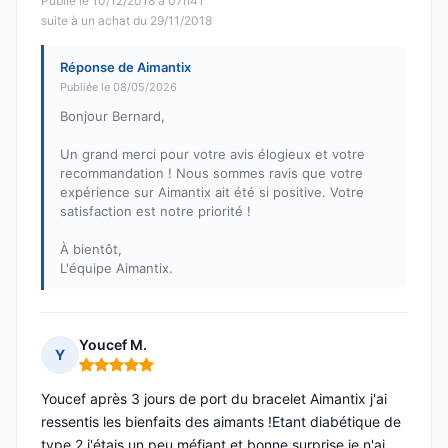
Publié le 10/12/2018 à 07h41
suite à un achat du 29/11/2018
Réponse de Aimantix
Publiée le 08/05/2026
Bonjour Bernard,
Un grand merci pour votre avis élogieux et votre
recommandation ! Nous sommes ravis que votre
expérience sur Aimantix ait été si positive. Votre
satisfaction est notre priorité !
À bientôt,
L'équipe Aimantix.
Youcef M.
Y
Note : 5 sur 5
Youcef après 3 jours de port du bracelet Aimantix j'ai
ressentis les bienfaits des aimants !Etant diabétique de
type 2 j'étais un peu méfiant et bonne surprise je n'ai