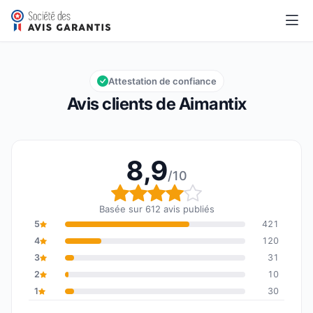
Aimantix
8,9/10
Note globale : 8,9 sur 10
Attestation de confiance
Avis clients de Aimantix
8,9
/10
Note globale : 8,9 sur 1
Basée sur 612 avis publiés
5
421
4
120
3
31
2
10
1
30