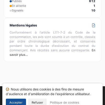
Publiés
612
En attente
1
Signalés
10
Mentions légales
Conformément à l'article L111-7-2 du Code de la
consommation, les avis sont soumis à un contrôle, classés
par ordre chronologique décroissant, et conservés
pendant toute la durée d'exécution du contrat du
commerçant. Avis récoltés sans aucune contrepartie.
En
savoir plus…
Nous utilisons des cookies à des fins de mesure
d'audience et d'amélioration de l'expérience utilisateur.
Accueil
Mes avis
Catégories
CGU
Cookies
Politique de confidentialité
Mentions légales
Accepter
Refuser
Politique de cookies