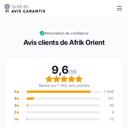
Afrik Orient
9,6/10
Note globale : 9,6 sur 10
Attestation de confiance
Avis clients de Afrik Orient
9,6
/10
Note globale : 9,6 sur 1
Basée sur 1 902 avis publiés
5
1 649
4
197
3
40
2
4
1
12