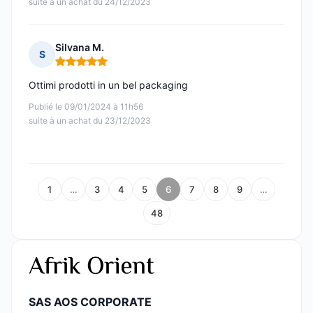
suite à un achat du 24/12/2023
Silvana M.
S
Note : 5 sur 5
Ottimi prodotti in un bel packaging
Publié le 09/01/2024 à 11h56
suite à un achat du 23/12/2023
1
…
3
4
5
6
7
8
9
…
48
SAS AOS CORPORATE