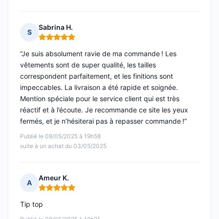
Sabrina H.
S
Note : 5 sur 5
“Je suis absolument ravie de ma commande ! Les
vêtements sont de super qualité, les tailles
correspondent parfaitement, et les finitions sont
impeccables. La livraison a été rapide et soignée.
Mention spéciale pour le service client qui est très
réactif et à l’écoute. Je recommande ce site les yeux
fermés, et je n’hésiterai pas à repasser commande !”
Publié le 08/05/2025 à 19h58
suite à un achat du 03/05/2025
Ameur K.
A
Note : 5 sur 5
Tip top