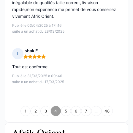
inégalable de qualités taille correct, livraison
rapide,mon expérience me permet de vous conseillez
vivement Afrik Orient.
Publié le 03/04/2025 à 17h16
suite à un achat du 28/03/2025
Ishak E.
I
Note : 5 sur 5
Tout est conforme
Publié le 31/03/2025 à 09h46
suite à un achat du 17/03/2025
1
2
3
4
5
6
7
…
48