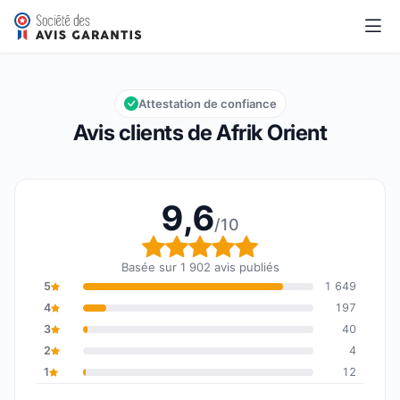
Afrik Orient
9,6/10
Note globale : 9,6 sur 10
Attestation de confiance
Avis clients de Afrik Orient
9,6
/10
Note globale : 9,6 sur 1
Basée sur 1 902 avis publiés
5
1 649
4
197
3
40
2
4
1
12