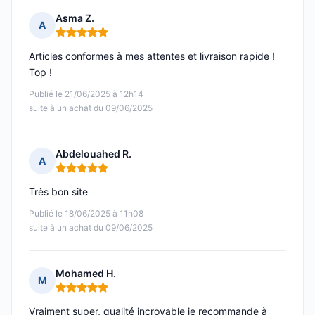
Asma Z.
A
Note : 5 sur 5
Articles conformes à mes attentes et livraison rapide !
Top !
Publié le 21/06/2025 à 12h14
suite à un achat du 09/06/2025
Abdelouahed R.
A
Note : 5 sur 5
Très bon site
Publié le 18/06/2025 à 11h08
suite à un achat du 09/06/2025
Mohamed H.
M
Note : 5 sur 5
Vraiment super, qualité incroyable je recommande à