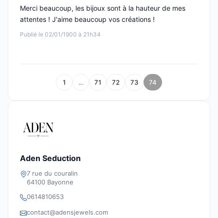
Merci beaucoup, les bijoux sont à la hauteur de mes
attentes ! J'aime beaucoup vos créations !
Publié le 02/01/1900 à 21h34
1
…
71
72
73
74
Aden Seduction
7 rue du couralin
64100 Bayonne
0614810653
contact@adensjewels.com