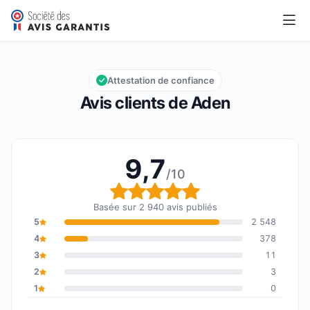
Aden
9,7/10
Note globale : 9,7 sur 10
Attestation de confiance
Avis clients de Aden
9,7
/10
Note globale : 9,7 sur 1
Basée sur 2 940 avis publiés
5
2 548
4
378
3
11
2
3
1
0