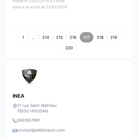
Publié le 23/03/2018 à 03h58
suite à un achat du 23/03/2018
1
…
214
215
216
217
218
219
220
INEA
21 rue Saint Mathieu
78550 HOUDAN
0661657881
contact@addictauto.com