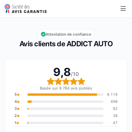
ADDICT AUTO
9,8/10
Note globale : 9,8 sur 10
Attestation de confiance
Avis clients de ADDICT AUTO
9,8
/10
Note globale : 9,8 sur 1
Basée sur 8 784 avis publiés
5
8 119
4
498
3
82
2
38
1
47