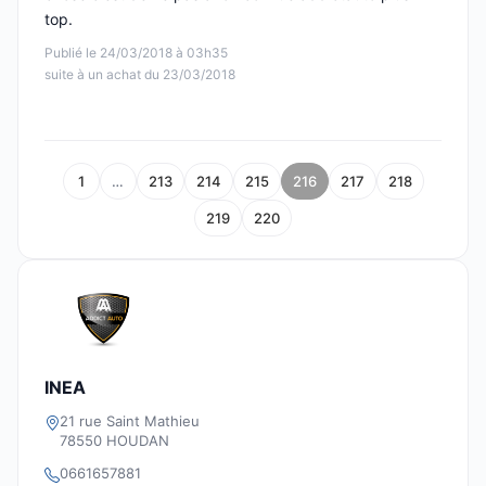
top.
Publié le 24/03/2018 à 03h35
suite à un achat du 23/03/2018
1
…
213
214
215
216
217
218
219
220
INEA
21 rue Saint Mathieu
78550 HOUDAN
0661657881