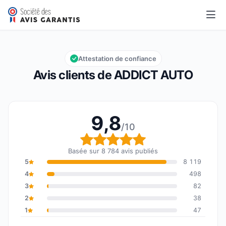
ADDICT AUTO
9,8/10
Note globale : 9,8 sur 10
Attestation de confiance
Avis clients de ADDICT AUTO
9,8
/10
Note globale : 9,8 sur 1
Basée sur 8 784 avis publiés
5
8 119
4
498
3
82
2
38
1
47