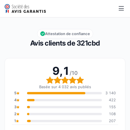
321cbd
9,1/10
Note globale : 9,1 sur 10
Attestation de confiance
Avis clients de 321cbd
9,1
/10
Note globale : 9,1 sur 1
Basée sur 4 032 avis publiés
5
3 140
4
422
3
155
2
108
1
207