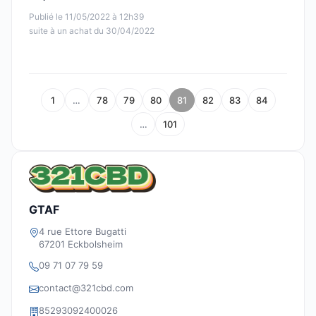
Publié le 11/05/2022 à 12h39
suite à un achat du 30/04/2022
1
…
78
79
80
81
82
83
84
…
101
GTAF
4 rue Ettore Bugatti
67201 Eckbolsheim
09 71 07 79 59
contact@321cbd.com
85293092400026