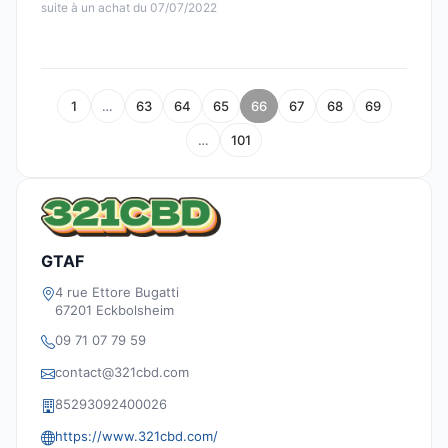
suite à un achat du 07/07/2022
1
…
63
64
65
66
67
68
69
…
101
GTAF
4 rue Ettore Bugatti
67201 Eckbolsheim
09 71 07 79 59
contact@321cbd.com
85293092400026
https://www.321cbd.com/