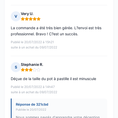
Very U.
V
Note : 5 sur 5
La commande a été très bien gérée. L?envoi est très
professionnel. Bravo ! C?est un succès.
Publié le 20/07/2022 à 15h21
suite à un achat du 09/07/2022
Stephanie R.
S
Note : 3 sur 5
Déçue de la taille du pot à pastille il est minuscule
Publié le 20/07/2022 à 14h47
suite à un achat du 09/07/2022
Réponse de 321cbd
Publiée le 20/07/2022
Nous sommes navrés d'apprendre votre déception.