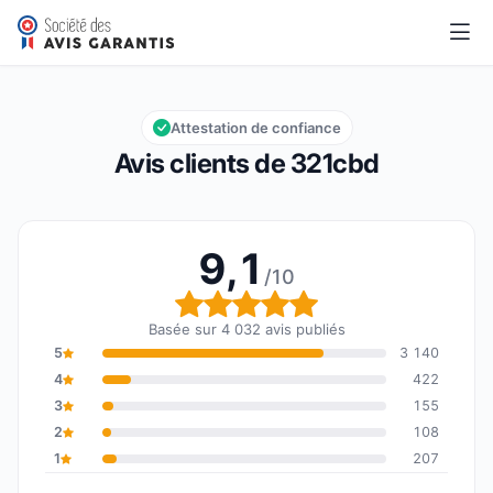
321cbd
9,1/10
Note globale : 9,1 sur 10
Attestation de confiance
Avis clients de 321cbd
9,1
/10
Note globale : 9,1 sur 1
Basée sur 4 032 avis publiés
5
3 140
4
422
3
155
2
108
1
207