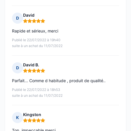
David
D
Note : 5 sur 5
Rapide et sérieux, merci
Publié le 22/07/2022 à 19h40
suite à un achat du 11/07/2022
David B.
D
Note : 5 sur 5
Parfait... Comme d habitude , produit de qualité..
Publié le 22/07/2022 à 18h53
suite à un achat du 11/07/2022
Kingston
K
Note : 5 sur 5
Top, impeccable merci